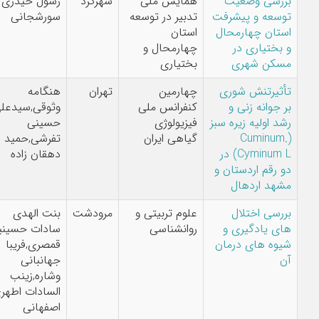
ﺑﺮرﺳﯽ وﺿﻌﯿﺖ
همایش ملی
شهرکرد
رسول حیدری
ﺗﻮﺳﻌﻪ و ﭘﯿﺸﺮﻓﺖ
تدبیر در توسعه
سورشجانی
اﺳﺘﺎن ﭼﻬﺎرﻣﺤﺎل
استان
و ﺑﺨﺘﯿﺎری در
چهارمحال و
ﻣﺴﮑﻦ ﺷﻬﺮی
بختیاری
تأثیرتنش شوری
چهارمین
تهران
هنگامه
بر جوانه زنی و
کنفرانس ملی
وثوقی,سیدعلی
رشد اولیه زیره سبز
فیزیولوژی
حسینی
(.Cuminum
گیاهی ایران
تفرشی,حمید
Cyminum L) در
دهقان زاده
دو رقم اردستان و
مشهد اردهال
بررسی اختلال
علوم تربیتی و
مرودشت
بنت الهدی
های یادگیری و
روانشناسی
سادات حسینیان
شیوه های درمان
قمصری,فریبا
آن
جهانبانی
وشاره,زینب
السادات اطهری
اصفهانی