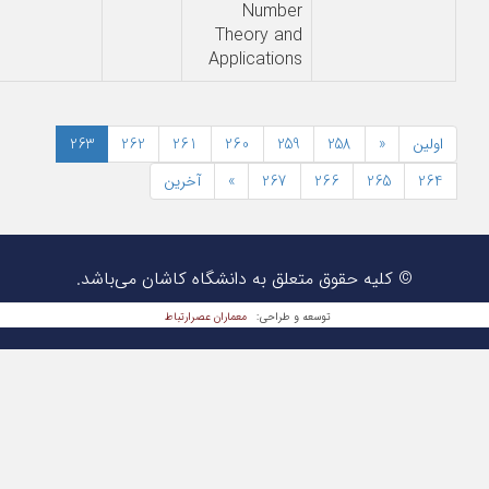
Number
Theory and
Applications
اولین
«
258
259
260
261
262
263
264
265
266
267
»
آخرین
© کلیه حقوق متعلق به دانشگاه کاشان می‌باشد.
معماران عصر‌ارتباط
توسعه و طراحی: