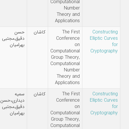
Computational
Number
Theory and
Applications
Constructing
The First
کاشان
حسن
Elliptic Curves
Conference
دقیق,مجتبی
for
on
بهرامیان
Computational
Cryptography
Group Theory,
Computational
Number
Theory and
Applications
Constructing
The First
کاشان
سمیه
Elliptic Curves
Conference
دیداری،حسن
for
on
دقیق,مجتبی
Cryptography
Computational
بهرامیان
Group Theory,
Computational