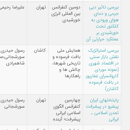
بررسی تاثیر دبی
دومین کنفرانس
تهران
علیرضا رحیمی
جرمی و دمای
بین المللی انرژی
هوای ورودی به
خورشیدی
کلکتور تخت
خورشیدی بر
عملکرد حرارتی آن
بررسی استراتژیک
همایش ملی
کاشان
رسول حیدری
نقش بازار سىتی
بافت فرسوده و
سورشجانی,صفورا
در اقتصاد شهری
تاریخی شهرها،
شاهمرادی
(نمونه موردی
چالش ها و
کاروانسرای غفارپور
راهکارها
در بافت فرسوده
کاشان)
پایتختهای ایران
چهارمین
تهران
رسول حیدری
پیشرو در پیشرفت
کنفرانس الگوی
سورشجانی
تمدن اسلامی ـ
اسلامی ایرانی
ایرانی
پیشرفت؛ آینده