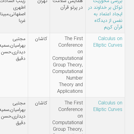
بررسی محوریت
همایش سلامت
تهران
زینب السادات
توکل بر خداوند در
در پرتو قرآن
اطهری
ایجاد اعتماد به
اصفهانی,مبینا
نفس از دیدگاه
غربا
قرآن کریم
Calculus on
The First
کاشان
مجتبی
Elliptic Curves
Conference
بهرامیان,سمیه
on
دیداری,حسن
Computational
دقیق
Group Theory,
Computational
Number
Theory and
Applications
Calculus on
The First
کاشان
مجتبی
Elliptic Curves
Conference
بهرامیان,سمیه
on
دیداری,حسن
Computational
دقیق
Group Theory,