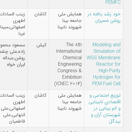
PEMFC
خود رشد یافته در
همایش ملی
کاشان
زینب السادات
روشن ضمیران
جامعه بینا
اطهری
شهروند نابینا
اصفهانی,مبینا
غربا
Modeling and
The 8th
کیش
مسعود محمودی
Simulation of
International
زاده,علی چشمه
WGS Membrane
Chemical
روشن,عبداله
Reactor for
Engineering
ایران خواه
Congress &
High-Purity
Exhibition
Hydrogen for
(IChEC 2014)
PEM Fuel Cell
توزیع اجتماعی و
همایش ملی
کاشان
زینب السادات
اقتصادی نابینایی
جامعه بینا
اطهری
و کم بینایی در
شهروند نابینا
اصفهانی,علی
شهرستان آران و
انتهایی,علی
بیدگل
فاطمیان