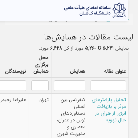
le
on
فحه‌اصلی
لیست مقالات در همایش‌ها
ست مقالات در همایش‌ها
مایش
۵٬۲۴۱ تا ۵٬۲۶۰
مورد از کل
۶٬۴۲۸
مورد.
محل
برگزاری
عنوان مقاله
همایش
همایش
نویسندگان
تحلیل پارامترهای
کنفرانس بین
تهران
علیرضا رحیمی
موثر بر بازیافت
المللی
انرژی از هوای در
دستاوردهای
حال تهویه
نوین در عمران،
معماری و
مدیریت شهری