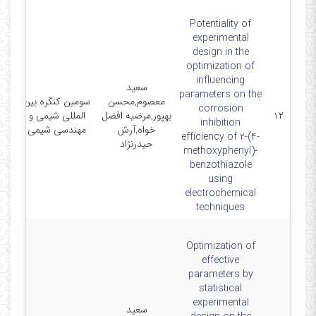
Potentiality of
experimental
design in the
optimization of
influencing
سعید
parameters on the
معصوم,محسن
سومین کنگره بین
1-
corrosion
۱۲
بهپور,مرضیه افضل
المللی شیمی و
inhibition
خواه,آرش
مهندسی شیمی
efficiency of 2-(4-
حیدرنژاد
methoxyphenyl)-
benzothiazole
using
electrochemical
techniques
Optimization of
effective
parameters by
statistical
experimental
سعید