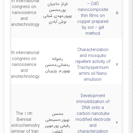
6th international
– CdO
فرناز حاجیان
congress on
nanocomposite
پور,محسن
10-
nanossience
۵
thin films on
بهپور,مهدی شبانی
and
copper prepared
نوش آبادی
nanotechnology
by sol – gel
method
Characterization
6th international
and mosquito
رضوانه
congress on
10-
repellent activity of
۶
رمضانی,محسن
nanossience
Trachyspermum
بهپور,م. وزیریان
and
ammi oil Nano
nanotechnology
emulsion
Development
immobilization of
DNA onto a
carbon nanotube
محسن
The 11th
modified electrode
بهپور,حسینعلی
Biennial
9-9
۷
and
رفیعی پور,مهین
Electrochemistry
characterization
کشاورز
Seminar of Iran