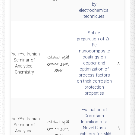
by
electrochemical
techniques
Sol-gel
preparation of Zn-
Fe
nanocomposite
The 23rd Iranian
coatings on
فائزه السادات
8-
Seminar of
۸
copper and
رضوی,محسن
Analytical
optimization of
بهپور
Chemistry
process factors
on their corrosion
protection
properties
Evaluation of
Corrosion
The 23rd Iranian
Inhibition of a
فائزه السادات
8-
Seminar of
۹
Novel Class
رضوی,محسن
Analytical
inhibitors for Mild
بهپور