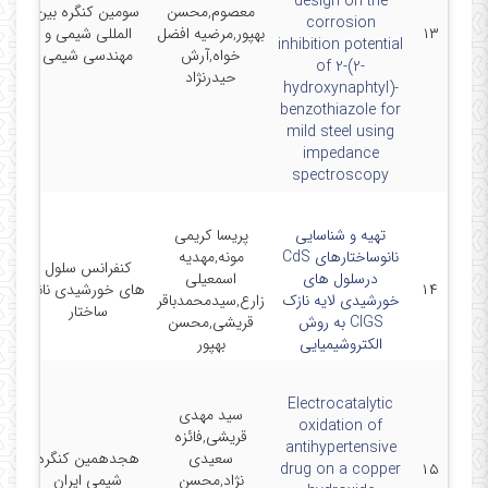
design on the
معصوم,محسن
سومین کنگره بین
1-
corrosion
۱۳
بهپور,مرضیه افضل
المللی شیمی و
inhibition potential
خواه,آرش
مهندسی شیمی
of 2-(2-
حیدرنژاد
hydroxynaphtyl)-
benzothiazole for
mild steel using
impedance
spectroscopy
تهیه و شناسایی
پریسا کریمی
نانوساختارهای CdS
مونه,مهدیه
کنفرانس سلول
درسلول های
اسمعیلی
12-
۱۴
های خورشیدی نانو
خورشیدی لایه نازک
زارع,سیدمحمدباقر
ساختار
CIGS به روش
قریشی,محسن
الکتروشیمیایی
بهپور
Electrocatalytic
سید مهدی
oxidation of
قریشی,فائزه
antihypertensive
سعیدی
هجدهمین کنگره
8-
drug on a copper
۱۵
نژاد,محسن
شیمی ایران