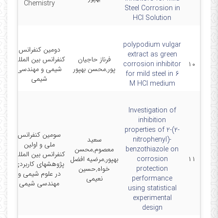
Chemistry
Steel Corrosion in
HCl Solution
polypodium vulgar
دومین کنفرانس
extract as green
فرناز حاجیان
کنفرانس بین المللی
5-5
corrosion inhibitor
۱۰
پور,محسن بهپور
شیمی و مهندسی
for mild steel in 6
شیمی
M HCl medium
Investigation of
inhibition
properties of 2-(2-
سومین کنفرانس
nitrophenyl)-
سعید
ملی و اولین
benzothiazole on
معصوم,محسن
کنفرانس بین المللی
4-
۱۱
corrosion
بهپور,مرضیه افضل
پژوهشهای کاربردی
protection
خواه,حسین
در علوم شیمی و
performance
نعیمی
مهندسی شیمی
using statistical
experimental
design