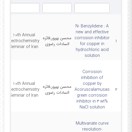
N- Benzylidene : A
new and effective
10th Annual
corrosion inhibitor
محسن بهپور,فائزه
11-
Electrochemistry
۱
for copper in
السادات رضوی
Seminar of Iran
hydrochloric acid
solution
Corrosion
inhibition of
10th Annual
copper by
محسن بهپور,فائزه
11-
Electrochemistry
Acoruscalamusas
۲
السادات رضوی
Seminar of Iran
green corrosion
inhibitor in 3 wt%
NaCl solution
Multivariate curve
resolution-