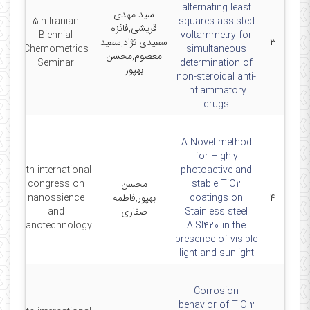
alternating least
سید مهدی
5th Iranian
squares assisted
قریشی,فائزه
11-
Biennial
voltammetry for
۳
سعیدی نژاد,سعید
Chemometrics
simultaneous
معصوم,محسن
Seminar
determination of
بهپور
non-steroidal anti-
inflammatory
drugs
A Novel method
for Highly
6th international
photoactive and
stable TiO2
محسن
congress on
10-
۴
coatings on
بهپور,فاطمه
nanossience
Stainless steel
صفاری
and
nanotechnology
AISI420 in the
presence of visible
light and sunlight
Corrosion
behavior of TiO 2