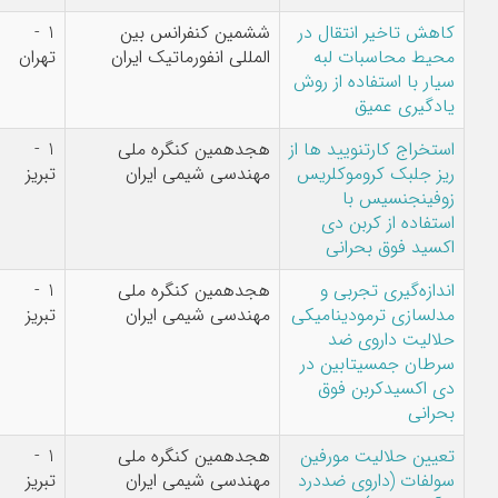
در
ششمین کنفرانس بین
1 -
ثریا غراوی,سید
المللی انفورماتیک ایران
تهران
مرتضی بابامیر
روش
ا از
هجدهمین کنگره ملی
1 -
محمدرضا یوسفیان
یس
مهندسی شیمی ایران
تبریز
آرانی,غلامحسین
صدیفیان,محمدهادی
جزینی
هجدهمین کنگره ملی
1 -
غلامحسین
یکی
مهندسی شیمی ایران
تبریز
صدیفیان,رضا
درخشش پور,مریم
در
ارباب نوش آبادی
ین
هجدهمین کنگره ملی
1 -
غلامحسین
رد
مهندسی شیمی ایران
تبریز
صدیفیان,مریم ارباب