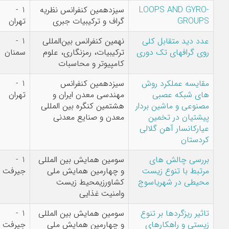
L
سیزدهمین کنفرانس نظریه
1 -
آلن برتو
گراف و ترکیبیات جبری
تهران
ی
نهمین کنفرانس بین‌المللی
1 -
انسیه گلابی
ری
ترکیبیات، رمزنگاری، علوم
سمنان
سنجانی,غلامحسین
کامپیوتر و محاسبات
فتح تبار فیروزجائی
ش
سیزدهمین کنفرانس
1 -
علیرضا دینی,ملیحه
مهندسی معدن ایران و
تهران
عباس زاده,سهیل
دار
هشتمین کنگره بین المللی
سعیدی,سعید
معدن و صنایع معدنی
سلطانی محمدی
لی
سومین همایش بین المللی
1 -
سیامک دخانی,سیده
ت
و چهارمین همایش ملی
جیرفت
فائزه لاهوتی نسب
وج
کشاورزیمحیط زیست
وامنیت غذایی
وع
سومین همایش بین المللی
1 -
سیامک دخانی,سعید
و چهارمین همایش ملی
جیرفت
نیک نفس دهقانی