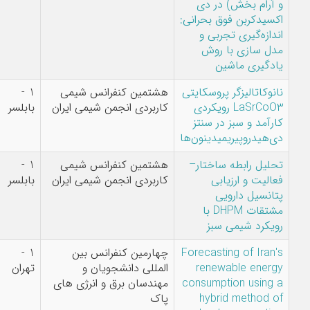
نوش آبادی,فرنوش
انی:
مسیح پور
ایتی
هشتمین کنفرانس شیمی
1 -
فرشته فارسی,محسن
دی
کاربردی انجمن شیمی ایران
بابلسر
مرادیان,سیدمهدی
ز
موسوی
ن‌ها
ر–
هشتمین کنفرانس شیمی
1 -
فرشته فارسی,محسن
کاربردی انجمن شیمی ایران
بابلسر
مرادیان,سیدمهدی
موسوی
For
چهارمین کنفرانس بین
1 -
نفیسه
المللی دانشجویان و
تهران
احمدزاده,سمیه قندی
con
مهندسان برق و انرژی های
بیدگلی,هادی
پاک
مختاری