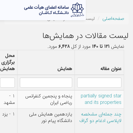
 مقالات در همایش‌ها
در همایش‌ها
د از کل
۶٬۴۲۸
مورد.
محل
برگزاری
همایش
همایش
نویسندگان
pa
پنجاه و پنجمین کنفرانس
1 -
Sheila Razavi
ریاضی ایران
مشهد
صه
یازدهمین همایش ملی
1 - یزد
محمدحسن آهنگرانی
راف
دانشگاه پیام نور
فراهانی,غلامحسین
فتح تبار فیروزجائی