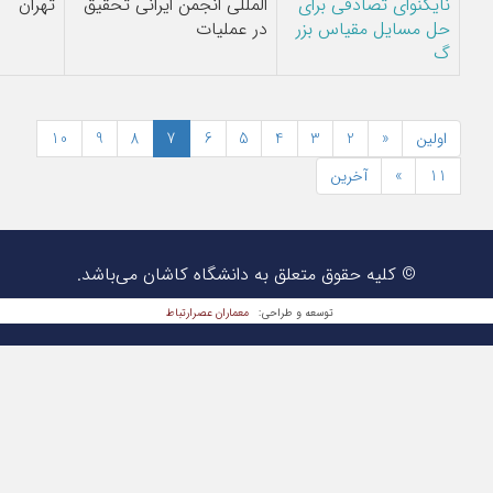
ای
المللی انجمن ایرانی تحقیق
تهران
طریی,مهسا سهیل
زر
در عملیات
شمائی
10
9
8
7
6
5
4
تعلق به دانشگاه کاشان می‌باشد.
معماران عصر‌ارتباط
عه و طراحی: