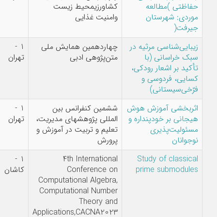
کشاورزیمحیط زیست
وامنیت غذایی
 در
چهاردهمین همایش ملی
1 -
محمدحسن
متن‌پژوهی ادبی
تهران
جعفری,امیرحسین
ی،
مدنی
هوش
ششمین کنفرانس بین
1 -
فهیمه مهدی,محمد
ه و
المللی پژوهشهای مدیریت،
تهران
رضا تمنائی فر
تعلیم و تربیت در آموزش و
پرورش
maryam masoudi
1 -
4th International
p
Conference on
کاشان
arani
Computational Algebra,
Computational Number
Theory and
Applications,CACNA2023