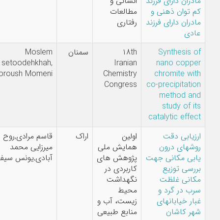
ن دارای فرزند
انسانی و
وان ذهنی و
مطالعات
ن دارای فرزند
رفتاری
Synthesi
18th
سمنان
Moslem
setoodehkhah,
Iranian
nano co
Soroush Momeni
Chemistry
chromite 
Congress
co-precipita
method
study of
catalytic ef
ابی دقت
اولین
اراک
قاسم مرادی,روح اله
ای درون
همایش ملی
میرزایی محمد
 مکانی جهت
پژوهش های
آبادی,یونس سیفی
ی توزیع
کاربردی در
ی غلظت
نگهداشت
در گرد و
محیط
خیابانهای
زیست، آب و
کاشان
منابع طبیعی