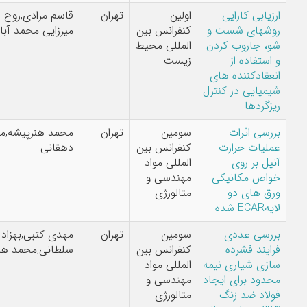
بی کارایی
اولین
تهران
قاسم مرادی,روح اله
های شست و
کنفرانس بین
میرزایی محمد آبادی
جاروب کردن
المللی محیط
فاده از
زیست
ادکننده های
ایی در کنترل
ردها
ی اثرات
سومین
تهران
محمد هنرپیشه,مهدی
ات حرارت
کنفرانس بین
دهقانی
بر روی
المللی مواد
 مکانیکی
مهندسی و
های دو
متالورژی
ی عددی
سومین
تهران
مهدی کتبی,بهزاد
ند فشرده
کنفرانس بین
سلطانی,محمد هنرپیشه
 شیاری نیمه
المللی مواد
د برای ایجاد
مهندسی و
د ضد زنگ
متالورژی