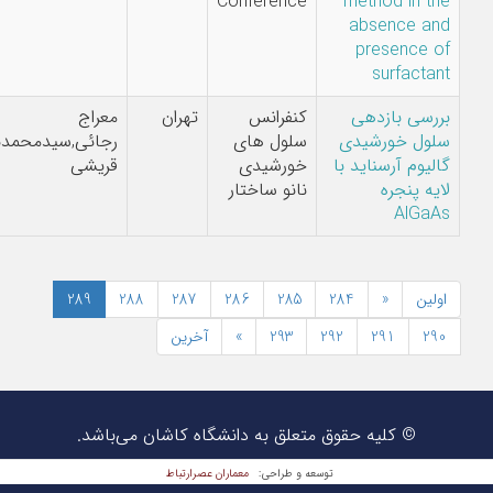
Conference
method in
absence
presenc
surfac
ی بازدهی
کنفرانس
تهران
معراج
 خورشیدی
سلول های
رجائی,سیدمحمدباقر
م آرسناید با
خورشیدی
قریشی
پنجره
نانو ساختار
Al
289
288
287
286
285
284
«
291
292
293
»
آخرین
© کلیه حقوق متعلق به دانشگاه کاشان می‌باشد.
معماران عصر‌ارتباط
توسعه و طراحی: