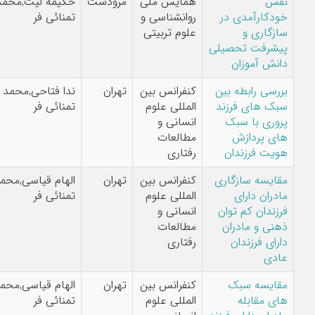
همایش ملی
مرودشت
حکیمه لیث,محمد رضا
ارآمدی در
روانشناسی و
تمنائی فر
اری و
علوم تربیتی
فت تحصیلی
 آموزان
ی رابطه بین
کنفرانس بین
تهران
ندا فتاحی,محمد رضا
های فرزند
المللی علوم
تمنائی فر
ی با سبک
انسانی و
پردازش
مطالعات
 فرزندان
رفتاری
سه سازگاری
کنفرانس بین
تهران
الهام قیاسی,محمد رضا
ن دارای
المللی علوم
تمنائی فر
دان کم توان
انسانی و
 و مادران
مطالعات
 فرزندان
رفتاری
سه سبک
کنفرانس بین
تهران
الهام قیاسی,محمد رضا
مقابله
المللی علوم
تمنائی فر