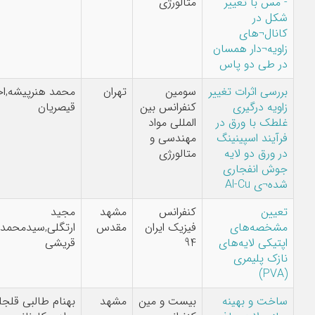
 با تغییر
متالورژی
در
ل¬های
ه¬دار همسان
ی دو پاس
ی اثرات تغییر
سومین
تهران
محمد هنرپیشه,احمد
ه درگیری
کنفرانس بین
قیصریان
 با ورق در
المللی مواد
ند اسپینینگ
مهندسی و
ق دو لایه
متالورژی
انفجاری
Al-Cu
ن
کنفرانس
مشهد
مجید
صه‌های
فیزیک ایران
مقدس
ارتگلی,سیدمحمدباقر
کی لایه‌های
94
قریشی
 پلیمری
 و بهینه
بیست و مین
مشهد
بهنام طالبی قلجلو,مهرداد