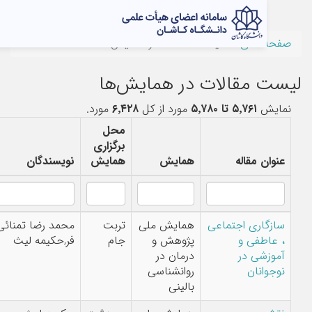
اصلی
لیست مقالات در همایش‌ها
 مقالات در همایش‌ها
ش
۵٬۷۶۱ تا ۵٬۷۸۰
مورد از کل
۶٬۴۲۸
مورد.
محل
برگزاری
 مقاله
همایش
همایش
نویسندگان
اری اجتماعی
همایش ملی
تربت
محمد رضا تمنائی
طفی و
پژوهش و
جام
فر,حکیمه لیث
شی در
درمان در
انان
روانشناسی
بالینی