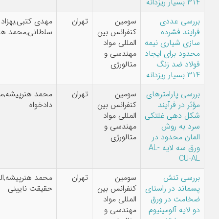
ی عددی
سومین
تهران
مهدی کتبی,بهزاد
ند فشرده
کنفرانس بین
سلطانی,محمد هنرپیشه
 شیاری نیمه
المللی مواد
د برای ایجاد
مهندسی و
د ضد زنگ
متالورژی
ی پارامترهای
سومین
تهران
محمد هنرپیشه,مهران
در فرآیند
کنفرانس بین
دادخواه
 دهی غلتکی
المللی مواد
به روش
مهندسی و
ن محدود در
متالورژی
ورق سه لایه AL-
C
ی تنش
سومین
تهران
محمد هنرپیشه,الهام
ند در راستای
کنفرانس بین
حقیقت نایینی
ت در ورق
المللی مواد
یه آلومینیوم
مهندسی و