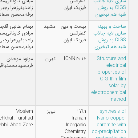
 لایه جاذب
کنفرانس
مرادی کاونانی,مصطفی
CIGS به روش
فیزیک ایران
زاهدیفر,زهرا رجبی
هم تبخیری
برفه,محسن سعادت
 و بهینه
بیست و مین
مشهد
بهنام طالبی قلجلو,مهرداد
 لایه جاذب
کنفرانس
مرادی کاونانی,مصطفی
CIGS به روش
فیزیک ایران
زاهدیفر,زهرا رجبی
هم تبخیری
برفه,محسن سعادت
Structure
ICNN2014
تهران
مولود موحدی
elect
فرد,سیدمحمدباقر قریشی
propertie
CIG thin
sola
electrochem
met
synthesi
17th
تبریز
Moslem
Setoodehkhah,Farshad
Iranian
Nano co
Mohebbi, Ahad Zare
Inorganic
chromite 
Chemistry
co-precipita